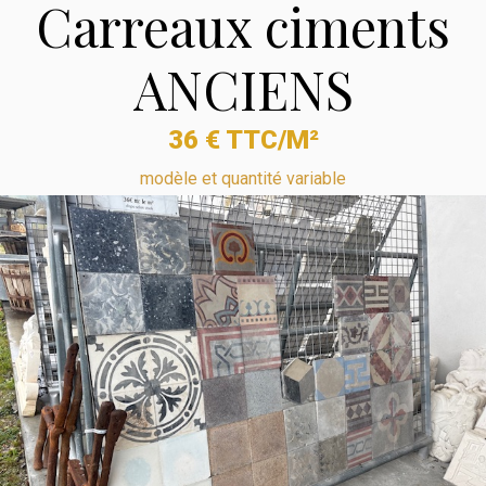
Carreaux ciments
ANCIENS
36 € TTC/M²
modèle et quantité variable