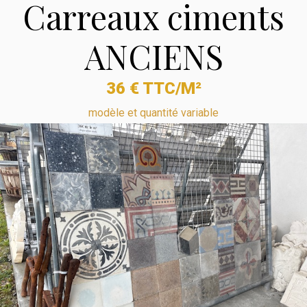
Carreaux ciments
ANCIENS
36 € TTC/M²
modèle et quantité variable