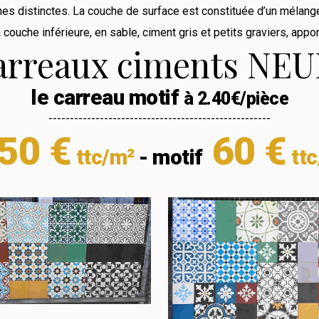
s distinctes. La couche de surface est constituée d’un mélang
a couche inférieure, en sable, ciment gris et petits graviers, apport
arreaux ciments NEU
le carreau motif
à 2.40€/pièce
----------------------------------------------------
50 €
60 €
ttc/m²
- motif
tt