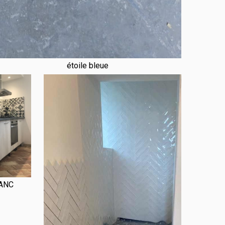
étoile bleue
ANC