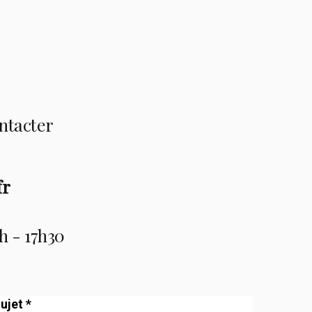
ontacter
fr
4h - 17h30
ujet *