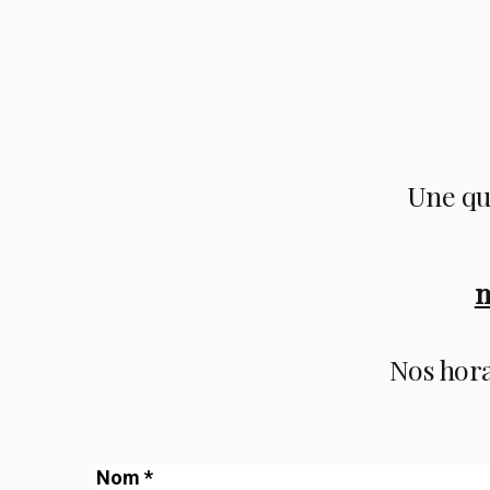
Une que
m
Nos horai
Nom *