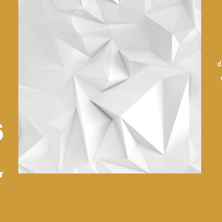
d
6
r