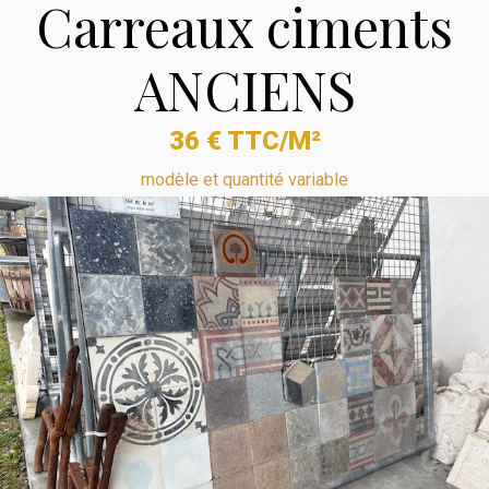
Carreaux ciments
ANCIENS
36 € TTC/M²
modèle et quantité variable