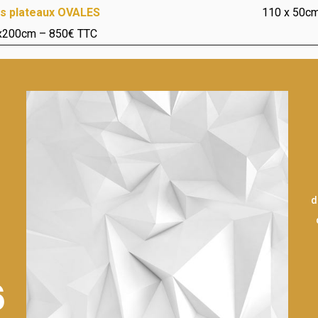
fs plateaux OVALES
110 x 50c
x200cm – 850€ TTC
d
6