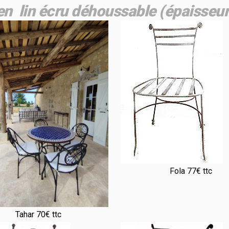
n lin écru déhoussable (épaisseur
Fola 77€ ttc
Tahar 70€ ttc