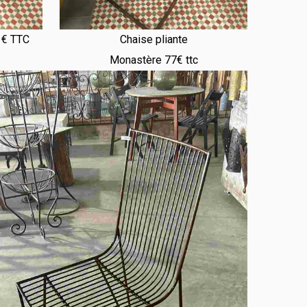
2 € TTC
Chaise pliante
Monastère 77€ ttc