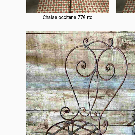
Chaise occitane 77€ ttc