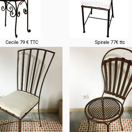
Cecile 79 € TTC
Spirale 77€ ttc