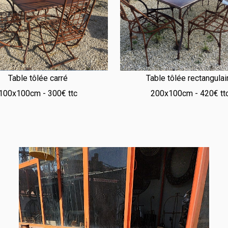
Table tôlée carré
Table tôlée rectangulai
100x100cm - 300€ ttc
200x100cm - 420€ tt