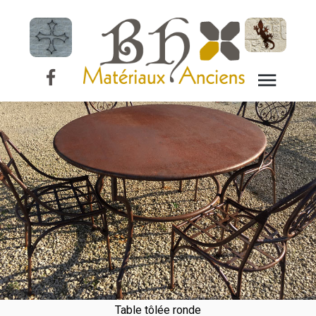
Tables Tôlées
Table tôlée ronde